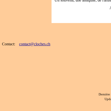
Un souvenir, une antiquité, de l'artisa
A
Contact:
contact@cloches.ch
Dernière 
Upda